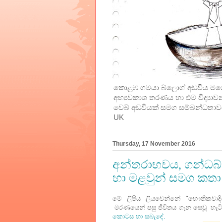
කොළඹ ගමයා බ්ලොග් අඩවිය මගේ
අභ්‍යවකාශ තරණය හා එම විද්‍යාවන
වෙබ් අඩවියක් සමග සම්බන්ධතාවයක
UK
Thursday, 17 November 2016
අන්තරාභවය, ගන්ධබ්
හා මළවුන් සමග කතා 
මේ ලිපිය ලියවෙන්නේ "භෞතිකවාදියෙක
මරණයෙන් පසු ජීවිතය ගැන සෙවූ හැටි"
කොටස හා සබැඳේ.