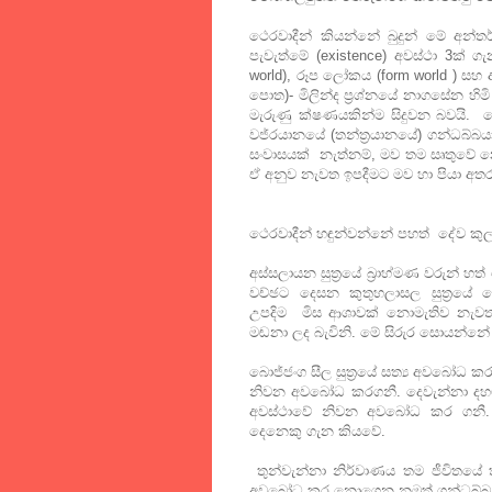
ථෙරවාදීන් කියන්නේ බුදුන් මේ අන්ත
පැවැත්මේ (existence) අවස්ථා 3ක
world), රූප ලෝකය (form world ) සහ
පොත)- මිලින්ද ප්‍රශ්නයේ නාගසේන හිම
මැරුණු ක්ෂණයකින්ම සිදුවන බවයි. ම
වජ්රයානයේ (තන්ත්‍රයානයේ) ගන්ධබ්බය
සංවාසයක් නැත්නම්, මව තම සෘතුවේ නො
ඒ අනුව නැවත ඉපදීමට මව හා පියා අතර 
ථෙරවාදීන් හඳුන්වන්නේ පහත් දේව කු
අස්සලායන සුත්‍රයේ බ්‍රාහ්මණ වරුන්
වච්ඡට දෙසන කුතුහලාසල සුත්‍රයේ 
උපදිම මිස ආශාවක් නොමැතිව නැවත
මඬනා ලද බැවිනි. මේ සිරුර සොයන්නේ ග
බොජ්ජංග සීල සුත්‍රයේ සත්‍ය අවබෝධ 
නිවන අවබෝධ කරගනී. දෙවැන්නා ද
අවස්ථාවේ නිවන අවබෝධ කර ගනී. 
දෙනෙකු ගැන කියවේ.
තුන්වැන්නා නිර්වාණය තම ජීවි
අවබෝධ කර නොගෙන නමුත් ගන්ධබ්බ අවස්ථ