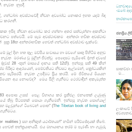
. නැවත නුපදී.
ධනවාදයෙ
-ඔබේ අද
දී, ගන්ධබ්බ අවස්ථාවේදී නිවන අවබෝධ නොකර ඉහත යදම් බිඳ
තාරකාභෞත
ධ කරගනී.
කක ඉපිද නිවන අවබෝධ කර ගන්නා අතර සත්වැන්නා අකනිටා
ජනප්‍රිය ලිප
ිවනට පත්වෙයි. මේ සෑම අවස්ථාවකම අන්තරා භවික අවස්ථාව
් සුත්‍ර 18ක අන්තරාභවික හෙවත් ගන්ධබ්බ අවස්ථාව දැක්වේ.
 මුල් දින හත තුල මව්පිය සංවාසය හා මවගේ සෘතු පිහිටීම අනුව
් නැවත මරණය වූ මුලින් ජීවත්වූ පෙදෙසට පැමිණේ. (හත් දවසේ
දවස් 28 -තුන් මාසයේ දානය සති 12කි). ඉන්පසු සති 49 කින්
සේම බිරිඳට ආදරයෙන්, පෙම්වතියට නිවසට ඇල්මෙන්, ක්‍රෝධයකින්
සාකච්ඡා 
ම...
තව සැරිසරයි. නැවත උපදීමට ප්‍රිය කරයි. මේ ජිවිතයේ මියයන
යෙන අය නොවේද? මෙය පිලි ගැනීමට ථෙරවාදීන් අකැමැත්ත
83 අපොස උසස් පෙළ විභාගය කර ප්‍රතිඵල එනතෙක් ලැබුණු
ේ තිබු පිටපතක් සොයා ගැනීමෙනි. ඉන්පසු නැවත සොග්යාල්
සහ මළවුන්ගේ ටිබෙටන් පොත" (T
he Tibetan book of living and
ලංකාවේ 
ගැනීමටය.
අවශ්‍යතා
realities ) සහ අනිකුත් යථාර්තයන්" නමින් පරිච්ඡේදයක් තිබේ.
නය හෙවත් තන්ත්‍රයානයයි. එය මහායානය තරම් ම පැරණි හා ගැඹුරු