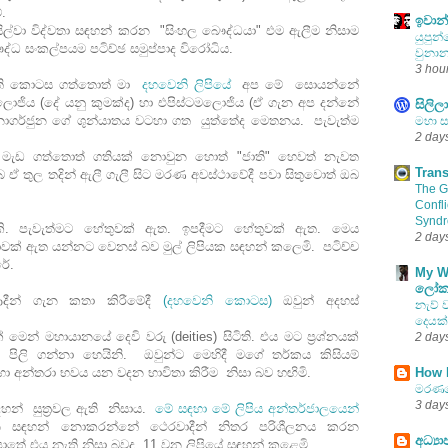
.
ඉවාන්
ල්වා විද්වතා සඳහන් කරන "සිංහල බෞද්ධයා" එම ඇලීම නිසාම
යුපුන
්ධ සංකල්පයම පටිච්ඡ සමුප්පාද විරෝධිය.
වුනාන
3 hou
මැති කොටස ගත්තොත් මා
දහවෙනි ලිපියේ
අප මේ සොයන්නේ
ොජිය (දේ යනු කුමක්ද) හා එපිස්ටමලොජිය (ඒ ගැන අප දන්නේ
සිලිල
ාගර්ජුන ගේ ශුන්යාතය වටහා ගත යුත්තේද මෙතනය. පැවැත්ම
මහා ස
2 day
මැඩ ගත්තොත් ගතියක් නොවුන හොත් "ජාති" හෙවත් නැවත
Trans
 ඒ තුල තදින් ඇලී ගැලී සිට මරණ අවස්ථාවේදී පවා සිතුවොත් ඔබ
The Gh
Confli
Syndr
කි. පැවැත්මට හේතුවක් ඇත. ඉපදීමට හේතුවක් ඇත. මෙය
2 day
්‍රියාවක් ඇත යන්නට වෙනස් බව මුල් ලිපියක සඳහන් කලෙමි. පටිච්ච
රේ.
My W
ලෝක
දීන් ගැන කතා කිරීමේදී
(දහවෙනි කොටස)
ඔවුන් අදහස්
නැව් ව
දෙයක
 මෙන් මහායානයේ දෙවි වරු (deities) සිටිති. එය මට ප්‍රශ්නයක්
2 day
පිලි ගන්නා හෙයිනි. ඔවුන්ට මෙහිදී මගේ තර්කය කිසියම්
How 
 අන්තරා භවය යන වදන භාවිතා කිරීම නිසා බව හඟිමි.
මරණය
3 day
න් සුත්‍රවල ඇති නිසාය.
මේ සඳහා මේ ලිපිය අන්තර්ජාලයෙන්
 සඳහන් නොකරන්නේ ථෙරවාදීන් නිතර පරිශීලනය කරන
අධ්‍
ොතේ එය නැති නිසා බවද 11 වන ලිපියේ සඳහන් කළෙමි.