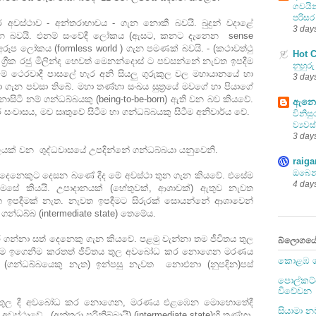
ගවයින
පරිසර
ර් අවස්ථාව - අන්තරාභාවය - ගැන නොකී බවයි. බුදුන් වදාළේ
3 day
් ගැන බවයි. එනම් සංවේදී ලෝකය (ඇසට, කනට දැනෙන sense
 අරූප ලෝකය (formless world ) ගැන පමණක් බවයි. - (කථාවත්ථු
Hot 
ි ග්‍රීක රජු මිලින්ද හෙවත් මෙනන්දොස් ට පවසන්නේ නැවත ඉපදීම
නුහුර
ේ ථෙරවාදී පාසලේ හැර අනි සියලු ගුරුකුල වල මහායානයේ හා
3 day
ා ගැන පවසා තිබේ. මහා තණ්හා සංඛය සුත්‍රයේ මවගේ හා පියාගේ
සිටී නම් ගන්ධබ්බයකු (being-to-be-born) ඇති වන බව කියවේ.
ඇනෝ
සංවාසය, මව සෘතුවේ සිටීම හා ගන්ධබ්බයකු සිටීම අනිවාර්ය වේ.
විනිසු
ව්‍යව
3 day
ලයක් වන ශුද්ධවාසයේ උපදින්නේ ගන්ධබ්බයා යනුවෙනි.
raig
ඔබෙන
 හත් දෙනෙකුට දෙසන බණේ දීද මේ අවස්ථා තුන ගැන කියවේ. එසේම
4 day
මෙසේ කියයි. උපාදානයක් (හේතුවක්, ආශාවක්) ඇතුව නැවත
 ඉපදීමක් නැත. නැවත ඉපදීමට සිරුරක් සොයන්නේ ආශාවෙන්
න්ධබ්බ (intermediate state) තෙමේය.
කර ගන්නා සත් දෙනෙකු ගැන කියවේ. පළමු වැන්නා තම ජීවිතය තුල
බ්ලොගයේ 
හම ඉගෙනීම කරතත් ජීවිතය තුල අවබෝධ කර නොගෙන මරණය
කොළඹ ග
(ගන්ධබ්බයෙකු නැත) ඉන්පසු නැවත නොඑනා (නුපදින)පස්
පොල්කට්
විවේචන
තයේ තුල දී අවබෝධ කර නොගෙන, මරණය එළඹෙන මොහොතේදී
සියාමා 
ාවේ , (අන්තරා පරිනිබ්බායි) (intermediate state)හි තණ්හා,