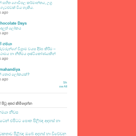
් සහිත ගොවිපල කර්මාන්තය, උග්‍ර
 ගැටළුවක් විය හැකිය.
s ago
Chocolate Days
ු අලුත් ලෝකය
s ago
 ගමයා
රුවරුන්ගේ විශ්‍රාම වයස දීර්ඝ කිරීම –
ස්ථාමය හා නීතිමය දෘෂ්ටිකෝණයකින්
s ago
amahandiya
් තොර ලෝකයක්?
s ago
Sh
ow All
පිටු අතර කිමිදෙන්න
මයා නිවස
ටෙන් එපිටට පොත පිලිබඳ අදහස් හා
නවකතාව පිළිබඳ ඔබේ අදහස් හා විවේචන