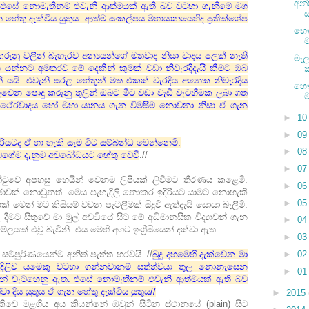
අන්
. එසේ නොමැතිනම් එවැනි ආත්මයක් ඇති බව වටහා ගැනීමේ මග
ස
න හේතු දැක්විය යුතුය. ආත්ම සංකල්පය මහායානයෙහිද ප්‍රතික්ශේප
භෞත
ම
 කරුනු වලින් බැහැරව අන්‍යයන්ගේ මතවාද නිසා වාදය පලක් නැති
මැල
 යන්නට අමතරව මේ දෙකින් කුමක් වඩා නිවැරදිදැයි කීමට ඔබ
ී යයි. එවැනි සරළ හේතුන් මත එකක් වැරදිය අනෙක නිවැරදිය
භෞත
වෙන පොදු කරුනු තුලින් ඔබට මීට වඩා වැඩි වැටහීමක ලබා ගත
ම
 ථේරවාදය හෝ මහා යානය ගැන විමසීම නොවනා නිසා ඒ ගැන
►
1
►
0
රියටද ඒ හා හැකි සෑම විට සම්බන්ධ වෙන්නෙමි.
►
0
සැමගේම දැනුම අවබෝධයට හේතු වේවි
.//
►
0
ෙන්ටුවේ අපහසු හෙයින් වෙනම ලිපියක් ලිවීමට තීරණය කළෙමි.
►
0
ඡාවක් නොවුනත් මෙය පැහැදිලි නොකර ඉදිරියට යාමට නොහැකි
►
0
ෙන් මට කිසියම් වචන පැටලීමක් සිදුවී ඇත්දැයි සොයා බැලීමි.
ීමට සිතුවේ මා මුල් අවධියේ සිට මේ අධිමානසික විද්‍යාවන් ගැන
►
0
මේලයක් එවූ බැවිනි. එය මෙහි අගට ඉංග්‍රීසියෙන් දක්වා ඇත.
►
0
►
0
පුර්ණයෙන්ම අනිත් පැත්ත හරවයි. //
බුදු දහමෙහි දැක්වෙන මා
දිලිව යමෙකු වටහා ගන්නවානම් සත්ත්වයා තුල නොනැසෙන
►
0
වින් වැටහෙනු ඇත. එසේ නොමැතිනම් එවැනි ආත්මයක් ඇති බව
 දිය යුතුය ඒ ගැන හේතු දැක්විය යුතුය//
►
2015
 කීවේ මළගිය අය කියන්නේ ඔවුන් සිටින ස්ථානයේ (plain) සිට