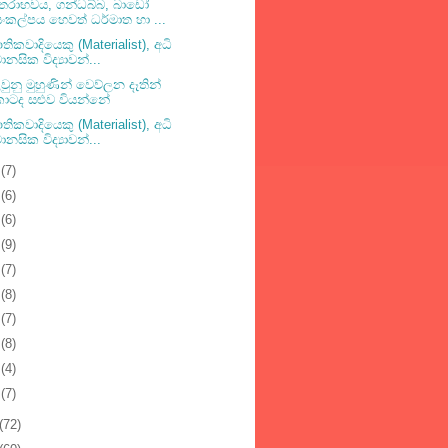
තරාභවය, ගන්ධබ්බ, බාඩෝ
ංකල්පය හෙවත් ධර්මාත හා ...
ිකවාදියෙකු (Materialist), අධි
ානසික විද්‍යාවන්...
වුනු මුහුණින් වෙව්ලන දෑතින්
කාටද සළුව වියන්නේ
ිකවාදියෙකු (Materialist), අධි
ානසික විද්‍යාවන්...
0
(7)
9
(6)
8
(6)
7
(9)
6
(7)
5
(8)
4
(7)
3
(8)
2
(4)
1
(7)
(72)