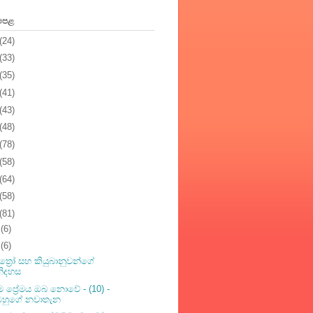
 පෙළ
(24)
(33)
(35)
(41)
(43)
(48)
(78)
(58)
(64)
(58)
(81)
2
(6)
1
(6)
ත්‍රෝ සහ කියුබානුවන්ගේ
නිදහස
රථම ප්‍රේමය ඔබ නොවේ - (10) -
ඔහුගේ නවාතැන