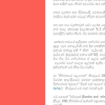
ආශා ආදීන් මැඩ නිවන අවබෝධ කර ගනී
හතර වැන්නා තම ජීවිතයේදී, මරණයේ
ඉපදීමට තැත් දරන වෙලේ නිවන අවබෝ
පහ සහ හය වැන්නවුන් දේව ලෝක දෙ
නම් ඉහල ස්තරයක (ලෝකයක් ?) දී න
පැහැදිලිව දක්වා තිබේ. මිට අමතරව තවත
අන්තරා භාවයේ සැරිසරන ගන්ධබ්බ තෙමේ
සුදුසු ගැබ නොලැබිණි නම් දින හතකින
දානය) ඉන්පසු සති 7 කින් පැමිණේ. (
පැමිණේ. (අවුරුද්දේ දානය සති 52). එ
මිය ගිය විට ගන්ධබ්බයා ඒ ඇල්ම සහි
හැමෝම වගේ එලෙස ඇල්මක් ඇතිව මි
දක්වන්නේ මේ නිසා විය හැකිය.
මා "තිබ්බතයේ මළපොත" කියවුයේ 19
විවේක කාලසීමාවේ මහජන පුස්තකාලය
රින්පෝචේ තුමාගේ "ජිවත් වන අයගේ 
dying
) කියවූයේ මේ ගැන වඩාත් දැන 
මේ පොතේ "බර්දොස් (Bardos and other 
(පිටුව 106) තිබ්බතයේ ඇත්තේ වජ්‍රයා