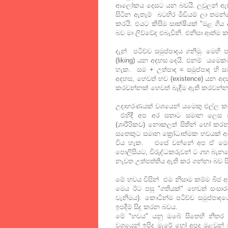
ආලෝකය දෙසට යන බවයි. ලවුලන් ඇතුළු
සිටින ඇතැම් බටහිර මීඩියම් ලා තමන
කරයි. එයට කිසිම සාක්ෂියක් "මළ ගි
බව මා ලිව්වේද එබැවිනි. එනිසා ආත්ම
දැන් පටිච්ච සමුප්පාදය ගනිමු. මෙහි 
(liking) යන අදහස දෙයි. එනම් යමෙකට
හැක. සම + උත්පාද = සමුප්පාද හි ස
අදහස, හෙවත් භව (existence) යන අදහ
කරවන්නක් හෙවත් බැඳීම ඇති කරවන්න
උදාහරණයක් වශයෙන් යමෙකු එල්ල කර
එහිදී අප අර සතාට සමාන ලෙස ප
(ශාරීරිකව) නොකලත් සිතින් හෝ කරන්
සතෙකුට සමාන ක්‍රෝධාත්මක භවයක් 
විය හැක. එසේ වන්නේ අප ඒ මොහොත
පොලිසියට, විරුද්ධකරුවන් ට ගහ බැන
නැවත උත්පත්තිය ඇති කර ගන්නා බව සි
මේ භවය විසින් එම නිසාම කම්ම බිජ ඇ
මෙය ඊට පසු "ගතියක්" හෙවත් සංසා
වැනිමය). කොටින්ම පටිච්ච සමුප්පා
ඉපදීම් සිදු කරන බවය.
මේ "භවය" යනු ඔබේ සිතෙහි නිතර ඉපි
වශයෙන් ඉපිද මැරේ හෝ අපද මළවුන් 