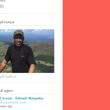
(60)
(5)
යුබ් චැනලය
ියුබ් චැනලය
ඩවි සමූහය
ිලි මංපෙත - Sithiwili Manpetha
මි සෙනෙහසේ ගමන
nutes ago