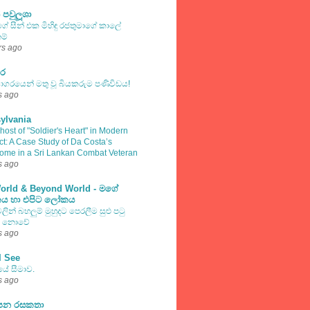
 පවුලූශා
්ගේ සීන් එක මිහිඳු රජතුමාගේ කාලේ
ම්
rs ago
ාර
ාගරයෙන් මතු වූ බියකරුම පණිවිඩය!
s ago
ylvania
ost of "Soldier's Heart" in Modern
ct: A Case Study of Da Costa’s
ome in a Sri Lankan Combat Veteran
s ago
orld & Beyond World - මගේ
ය හා එපිට ලෝකය
ලින් බහලුම් මුහුදට පෙරලීම සුළු පටු
් නොවේ
s ago
I See
ේ සීමාව.
s ago
යාපන රසකතා