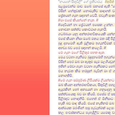
"නයනේ සිතුවිලි" ගේ ප්‍රතිචාරය:
//අජිත්
පළමුවෙන්ම මාව ඔබේ මනසේ ඇති "ථ
විසින් හේතුවක් නොමැතිව සාදාගත් ව
ප්‍රේතයන් ගැන සඳහන් වෙයි. එවැනි සං
//මා එසේ කියන්නේ නැත. //
//දෙවියන් හා ප්‍රේථයන් පසෙක ලන්න.
නොවන සත්ත්ව කොට්ඨාශ ගැනයි.
ගධබ්බයා යනු අන්තරාභවිකයෙකි යන්න 
එසේ කියන නිසා ඔබේ මතය මත රැඳී පිළිත
බුදු දහමෙහි ඇති මූලිකම ඉගැන්වීමක්
අභව්‍ය බව පෙර සඳහන් කලෙමි. //
මේ ගැන මගේ පිළිතුර පහත ඇත.
මෙය වටහා ගැනීමට බුදුදහමේහි ඉගැන
විසින් පෙර ඔබ මා ඇතුළු සැම මලගිය
ඉතින් මේවා ගැන වටහා ගැනීමකට හෝ
එය නැවත කීම හරසුන් බැවින් මා ඒ
නොගතිමි.
//මේ ගැන සම්පුර්ණ ලිපියක්ම ලියන්න
ඔබ කියන අන්තරාභවිකයා, සිතුවිලි ප
අයුරකින් හෝ අන්‍යයන් හා ගනුදෙන
සත්ත්වයෙකු බව මා කියමි. එසේම ඒ සත
පිළිබඳව නොදනිමි. එහෙත් ඒ මිනිස
හැකි බව මාද කියමි. එසේ නැතිනම් ඔ
ආත්මයක මරණින් පසු පැවැත්මක් ලෙස අ
කල පංචස්කන්ධය පැහැදිලිව යමෙකු 