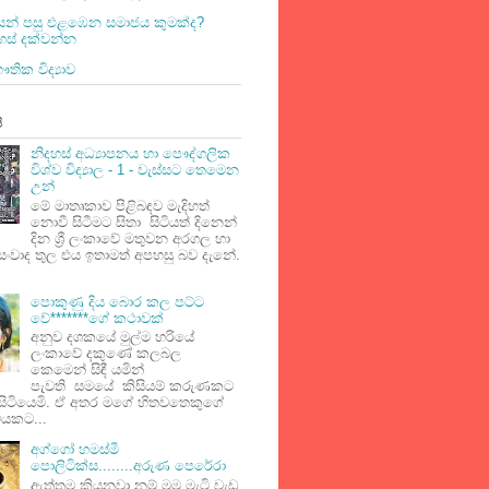
න් පසු එළඹෙන සමාජය කුමක්ද?
හස් දක්වන්න
ික විද්‍යාව
ි
නිදහස් අධ්‍යාපනය හා පෞද්ගලික
විශ්ව විද්‍යාල - 1 - වැස්සට තෙමෙන
උන්
මේ මාතෘකාව පිළිබඳව මැදිහත්
නොවී සිටීමට සිතා සිටියත් දිනෙන්
දින ශ්‍රී ලංකාවේ මතුවන අරගල හා
සංවාද තුල එය ඉතාමත් අපහසු බව දැනේ.
පොකුණු දිය බොර කල පට්ට
වේ*******ගේ කථාවක්
අනුව දශකයේ මුල්ම හරියේ
ලංකාවේ දකුණේ කලබල
කෙමෙන් සිඳී යමින්
පැවති සමයේ කිසියම් කරුණකට
සිටියෙමි. ඒ අතර මගේ හිතවතෙකුගේ
වයකට...
අග්ගෝ හමස්මී
පොලිටික්ස........අරුණ පෙරේරා
ඇත්තම කියනවා නම් මම මැටි වැඩ