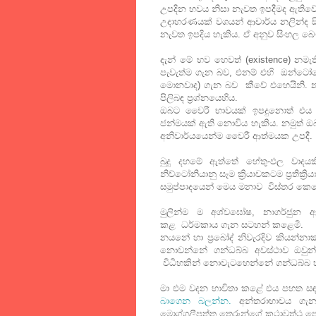
උපදින භවය නිසා නැවත ඉපදීමද ඇතිවේ
උදාහරණයක් වශයන් ආචාර්ය නලින්ද සි
නැවත ඉපදිය හැකිය. ඒ අනුව සිංහල බෞද
දැන් මේ භව හෙවත් (existence) න
පැවැත්ම ගැන බව, එනම් එහි ඔන්ටෝල
මොනවාද) ගැන බව කීවේ එහෙයිනි. න
පිලිබඳ ප්‍රශ්නයෙහිය.
ඔබට වෛරී භාවයක් ඉපදුනොත් එය 
ජන්මයක් ඇති නොවිය හැකිය. නමුත් ඔබ
අනිවාර්යයෙන්ම වෛරී ආත්මයක උපදී.
බුදු දහමේ ඇත්තේ හේතු-ඵල වාදය
නිව්ටෝනියානු සෑම ක්‍රියාවකටම ප්‍රතික
සමුප්පාදයෙන් මෙය මනාව විස්තර කෙ
මුලින්ම ම අශ්වඝෝෂ, නාගර්ජුන ආ
කළ ධර්මකාය ගැන සටහන් කළෙමි.
නයනේ හා ප්‍රබෝද් නිවැරදිව කියන්නාක්
නොවන්නේ ගන්ධබ්බ අවස්ථාව ඔවුන් 
විධිහකින් නොවැටහෙන්නේ ගන්ධබ්බ හා
මා එම වදන භාවිතා කළේ එය පහත සඳහ
බාගෙන බලන්න.
අන්තරාභාවය ගැන
මොග්ගලීපුත්ත තෙරුන්ගේ කථාවත්ථු ප