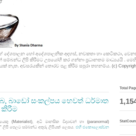
 දේශපාලන හෝ අදේශපාලනික අදහස්, නවකතා හා කෙටිකථා, වෙනත් 
් සම්බන්ධ ලිපි කිරීමට උපයෝගී කර ගන්නා ප්‍රධානතම මාධ්‍යයයි . මෙ
් නැත. අවසරයකින් තොරව පළ කිරීම සපුරා තහනම්ය. (c) Copyrighted 
Total Pa
බ, බාඩෝ සංකල්පය හෙවත් ධර්මාත
1,15
කිරීම
StatCoun
ු (Materialist), අධි මානසික විද්‍යාවන් හා (paranormal)
 ලිපි පෙලට සම්බන්ධ අතුරු ලිපියක් ලෙසය.
එහි එකොලොස්වන