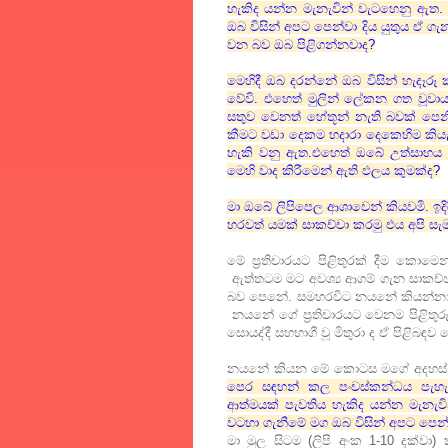
හැකිද යන්න මැනැවින් වැටහෙනු ඇත
ඔබ විසින් අපට පෙන්වා දිය යුතුය ඒ ගැ
වන බව ඔබ පිළිගන්නවාද?
මෙහිදී ඔබ දරන්නේ ඔබ විසින් හැදෑරූ
වේවි. එහෙත් මුලින් ලේකන ගත වූවාය
සතුව වෙනත් හේතූන් නැති බවක් පෙන
කීමට වඩා දෙකම හදාරා දෙකෙහිම කියැ
හැකි වනු ඇත.එහෙත් ඔබේ උත්සාහය
මෙහි වාද කිරීමෙන් ඇති ඵලය කුමක්ද?
මා ඔබේ ලිපිපෙල ආශාවෙන් කියවමි. ඉදි
හරවත් යමක් සාකච්චා කරමු එය අපි 
මේ ප්‍රතිචාරයට පිළිතුරක් දීම කොම
ඇත්තටම මට අවශ්‍ය ආගම් ගැන සාකච්
බව පෙනේ. සමහරවිට නයනේ කියන්නාක් ම
නයනේ ගේ ප්‍රතිචාරයට වෙනම පිළිතුරු ද
සොයද්දී සහභාගී වූ මිතුරා ද ඒ පිළිබඳව 
නයනේ කියන මේ කොටස මගේ අදහස් සම්
පෙර සඳහන් කල පංචස්කන්ධය පැහැ
ආත්මයක් පැවතිය හැකිද යන්න මැනැ
වටහා ගැනීමේ මග ඔබ විසින් අපට පෙන්වා
මා මුල සිටම (ලිපි අංක 1-10 දක්වා)