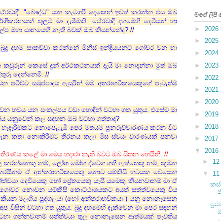
ේරවාදී" "බෞද්ධ" යන කැටගරි දෙකෙන් ඉවත් කරන්න එය ඔබ
මගේ ලිපි
ර්ගීකරනයක් තුලට මා දැමීමකි. ථේරවාදී දහමෙහි දෙවියන් හා
►
2026
කල්ප මහා යානයෙහි නැති බවක් ඔබ කියන්නේද? //
►
2025
 බුදු දහම සාකච්චා කරන්නේ මිනිස් ඉන්ද්‍රියයන්ට ගෝචර වන හා
►
2024
►
2023
කවුරුන් කෙසේ දුන් අර්ථකථනයක් දැයි මා නොදන්නා මුත් ඔබ
ුරු දෙන්නෙමි. //
►
2022
 වන පටිච්ච සමුප්පාදය ඇසුරින් මම අතරාභවිකයෙකුගේ පැවැත්ම
►
2021
►
2020
්වෙන භවය යන සංකල්පය වඩා හොඳින් වටහා ගත යුතුය.
එසේම මා
►
2019
වුන්ය යනුවෙන් කල සඳහන ඔබ වටහා ගත්තාද?
►
2018
 හැදෑරීමකට නොපෙළැඹී පෙර මතයම පුනරුච්චාරණය කරන විට
 ගැන කතා නොකිරීමට තීරනය කලා මිස ස්වයං වාරණයක් පනවා
►
2017
▼
2016
ට තීරණය කලේ මා මෙය හදාරා නැති බවට ඔබ සිතන හෙයිනි. //
►
1
හල කරන්නෙකු නම්, ලෝභ මෝහ ද්වේශ ගති ඇත්තෙකු නම්, කුමන
ු කරයිනම් ඒ අන්තරාභවිකයෙකු නොව යම්කිසි භවයක වෙසෙන
▼
1
්ත්වයා දෙවියෙකු හෝ ප්‍රේතයෙකු යැයි යමෙකු කියනවානම් මා ඒ
කස්
ාට ගෝචර නොවන යම්කිසි කොට්ඨාශයකට අයත් සත්ත්වයෙකු විය
බ කියන මලගිය පුද්ගලයා (හෝ අන්තරාභවිකයා ) යනු නොනැසෙන
ප්‍
ප විසින් වටහා ගත යුතුය. බුදු දහමෙහි දැක්වෙන මා පෙර සඳහන්
වටහා ගන්නවානම් සත්ත්වයා තුල නොනැසෙන ආත්මයක් පැවතිය