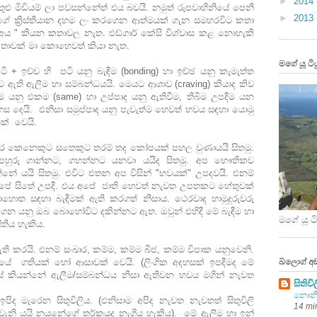
►
2014
 මිඩියම් ලා පවසන්නේත් එය බවයි. නමුත් රුපවාහිනියේ පෙනී
►
2013
්ගේ ක්‍රිස්තියාන දහම ලං කරගෙන ආත්මයක් ගැන සමහරවිට කතා
ය අය " කියන කතාවල නැත. එඩ්ගාර් කේසි විශ්වාස කළ නොහැකි
 කතාවක් මා කොහෙවත් කියා නැත.
මගේ යූ ටි
පටි + ඉච්ච හි පටි යනු බැඳීම (bonding) හා ඉච්ඡ යනු කැමැත්ත
 ඇති ඇලීම හා සම්බන්ධයයි. මෙයට ආශාව (craving) කියාද කිව
ම යනු එකම (same) හා උප්පාද යනු ඇතිවීම, තිබීම උපදීම යන
ස දෙයි. එනිසා සමුප්පාද යනු පැවැත්ම හෙවත් භවය සඳහා යොමු
ක් වෙයි.
 කෙනෙකුට සතෙකුට තරම් තද කෝපයක් පහල වුණායයි සිතමු.
හුරු ගාන්නට, ගහන්නට යනවා යයිද සිතමු. අප භෞතිකව
නේ යයි සිතමු. එවිට එතන අප විසින් "භවයක්" උපදවයි. එනම්
අපේ සිතේ උපදී. එය අපේ ජාති හෙවත් නැවත උපතකට හේතුවක්
 සඳහා බැඳීමක් ඇති කරගත් නිසාය. ථෙරවාද හාමුදුරුවරු
ගෙන යනු ඔබ බොහෝවිට දකින්නට ඇත. ඔවුන් එහිදී මේ බැඳීම හා
මගේ යූ ට
තිය හැකිය.
ති කරයි. එනම් සංඛාර, කම්ම, කම්ම බීජ, කම්ම විපාක යනුවෙනි.
රයේ ගතියක් හෝ ආසාවක් වෙයි. (ලිංගික අදහසක් ඉපදීමද මේ
බ්ලොග් අ
දයේ කියන්නේ ඇලීම/සම්බන්ධය නිසා ඇතිවන භවය මගින් නැවත
සිතිව
නොනි
ද මැරෙන සිතුවිලිය. (එනිසාම අපිද නැවත නැවතත් සිතුවිලි
14 mi
වැනි යයි නයනේගේ තර්කයද නැගිය හැකිය). මේ ඇලීම හා ඉන්