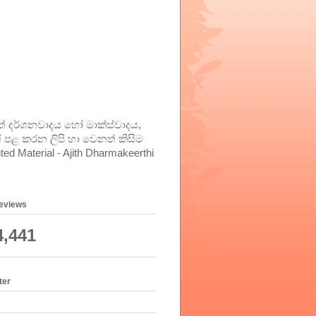
දර්ශනවාදය හෝ මාක්ස්වාදය,
හි පළ කරන ලිපි හා වෙනත් කිසිම
Material - Ajith Dharmakeerthi
geviews
4,441
ter